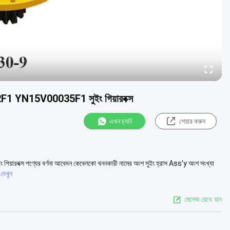
YN15V00035F1 সুইং গিয়ারবক্স
এখন চ্যাট
শেয়ার করুন
পণ্যের বর্ণনা আবেদন কেবেলকো খননকারী নামের অংশ সুইং হ্রাস Ass'y অংশ সংখ্যা
দেখুন
মেসেজ রেখে যান