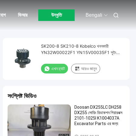
যোগ
ভিআর
উদ্ধৃতি
Bengali
SK200-8 SK210-8 Kobelco খননকারী
YN32W00022F1 YN15V00035F1 সুইং
গিয়ারবক্স
এখন চ্যাট
আরও জানুন
সংশ্লিষ্ট ভিডিও
Doosan DX255LC DH258
DX255 সোয়িং রিডাকশন গিয়ারবক্স
2101-1025I K1004037A
Excavator Parts এর জন্য
সুইং গিয়ারবক্স