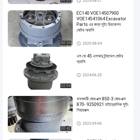
00:26
2025-08-27
EC140 VOE14507900
VOE14541064 Excavator
Parts এর জন্য সুইং রিডাকশন
মোটর অ্যাসি
সুইং গিয়ারবক্স
00:34
2025-08-04
এস কে 45 এসআর ট্র্যাভেল মোটর
অ্যাসি
ভ্রমণ মোটর অ্যাসি
2024-06-25
02:04
খননকারী জেডএক্স 850-3 জেডএক্স
870- 9250921 হাইড্রোলিক সুইং
গিয়ারবক্স
সুইং গিয়ারবক্স
2023-09-06
00:42