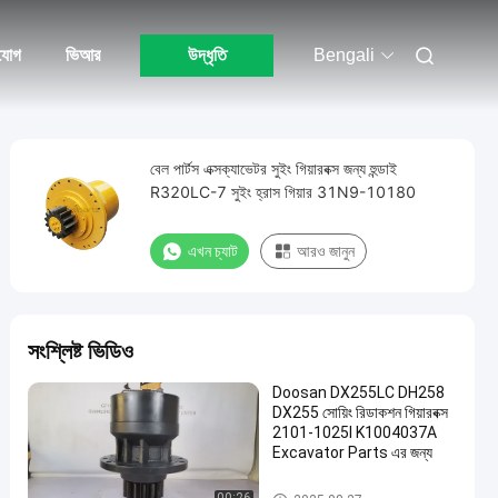
যোগ
ভিআর
উদ্ধৃতি
Bengali
বেল পার্টস এক্সক্যাভেটর সুইং গিয়ারবক্স জন্য হুন্ডাই
R320LC-7 সুইং হ্রাস গিয়ার 31N9-10180
এখন চ্যাট
আরও জানুন
সংশ্লিষ্ট ভিডিও
Doosan DX255LC DH258
DX255 সোয়িং রিডাকশন গিয়ারবক্স
2101-1025I K1004037A
Excavator Parts এর জন্য
সুইং গিয়ারবক্স