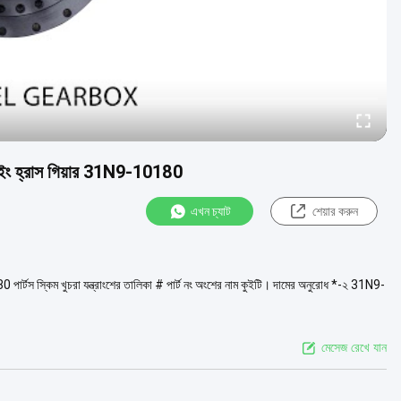
7 সুইং হ্রাস গিয়ার 31N9-10180
এখন চ্যাট
শেয়ার করুন
80 পার্টস স্কিম খুচরা যন্ত্রাংশের তালিকা # পার্ট নং অংশের নাম কুইটি। দামের অনুরোধ *-২ 31N9-
মেসেজ রেখে যান