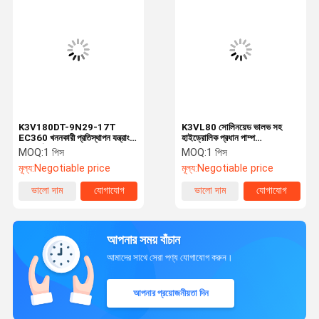
K3V180DT-9N29-17T
K3VL80 সোলিনয়েড ভালভ সহ
EC360 খননকারী প্রতিস্থাপন যন্ত্রাংশ
হাইড্রোলিক প্রধান পাম্প
বেলপার্টের জন্য হাইড্রোলিক প্রধান
Excavator প্রতিস্থাপন যন্ত্রাংশ
MOQ:
1 পিস
MOQ:
1 পিস
পাম্প
belparts
মূল্য:
Negotiable price
মূল্য:
Negotiable price
ভালো দাম
যোগাযোগ
ভালো দাম
যোগাযোগ
আপনার সময় বাঁচান
আমাদের সাথে সেরা পণ্য যোগাযোগ করুন।
আপনার প্রয়োজনীয়তা দিন