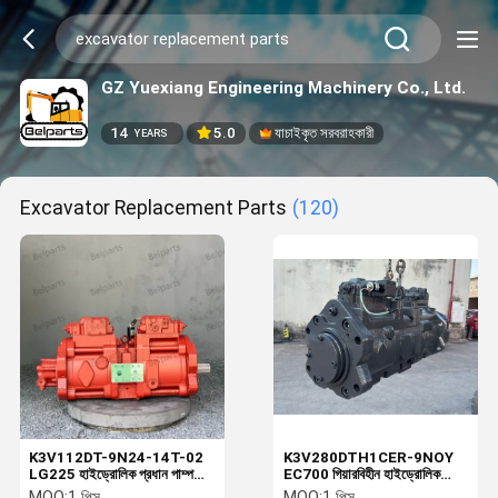
GZ Yuexiang Engineering Machinery Co., Ltd.
14
5.0
যাচাইকৃত সরবরাহকারী
YEARS
Excavator Replacement Parts
(120)
K3V112DT-9N24-14T-02
K3V280DTH1CER-9NOY
LG225 হাইড্রোলিক প্রধান পাম্প
EC700 গিয়ারবিহীন হাইড্রোলিক
নেতিবাচক নিয়ন্ত্রণ পিস্টন পাম্প সমাবেশ
প্রধান পাম্প 18T স্প্লিন
MOQ:
1 পিস
MOQ:
1 পিস