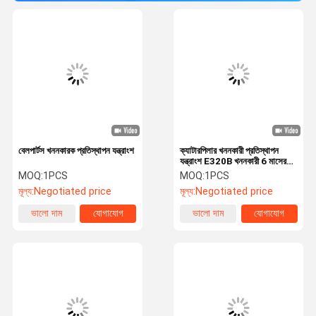
বেলপার্টস খননকারক প্রতিস্থাপন যন্ত্রাংশ
ক্যাটারপিলার খননকারী প্রতিস্থাপন
যন্ত্রাংশ E320B খননকারী 6 মাসের
ওয়্যারেন্টি
MOQ:
1PCS
MOQ:
1PCS
মূল্য:
Negotiated price
মূল্য:
Negotiated price
ভালো দাম
যোগাযোগ
ভালো দাম
যোগাযোগ