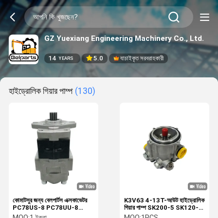
GZ Yuexiang Engineering Machinery Co., Ltd.
14
5.0
যাচাইকৃত সরবরাহকারী
YEARS
হাইড্রোলিক গিয়ার পাম্প
(130)
কোমাটসুর জন্য বেলপার্টস এক্সকাভেটর
K3V63 4-13T-আউট হাইড্রোলিক
PC78US-8 PC78UU-8
গিয়ার পাম্প SK200-5 SK120-5
PC70-8 হাইড্রোলিক গিয়ার পাম্প
SK120-6 খননকারী পাইলট পাম্প
MOQ:
1 টুকরা
MOQ:
1PCS