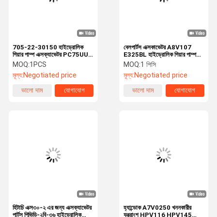
705-22-30150 হাইড্রোলিক
বেলপার্টস এক্সকাভেটর A8V107
গিয়ার পাম্প এক্সক্যাভেটর PC75UU
E325BL হাইড্রোলিক গিয়ার পাম্প
PC95R-2 জন্য Assy
অ্যাসেম্বলি উচ্চ গুণমান
MOQ:
1PCS
MOQ:
1 পিসি
মূল্য:
Negotiated price
মূল্য:
Negotiated price
ভালো দাম
যোগাযোগ
ভালো দাম
যোগাযোগ
বাড়ি
পণ্য
ভিডিও
আমাদের সম্বন্ধে
হিটাচি এক্স৩০-২ এর জন্য এক্সক্যাভেটর
হ্যান্ডোক A7V0250 খননকারীর
পার্টস পিভিডি-২বি-৩৬ হাইড্রোলিক
যন্ত্রাংশ HPV116 HPV145