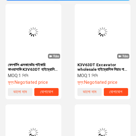
বেলপার্টস এক্সকাভেটর পাইকারি
K3V63DT Excavator
কাওয়াসাকি K3V63DT হাইড্রোলিক
wholesale হাইড্রোলিক গিয়ার পাম্প
গিয়ার পাম্প HYUNDAI R140-5
HYUNDAI R130-5 R110-5
MOQ:
1 পিসি
MOQ:
1 পিসি
R150-5 এর জন্য
এর জন্য
মূল্য:
Negotiated price
মূল্য:
Negotiated price
ভালো দাম
যোগাযোগ
ভালো দাম
যোগাযোগ