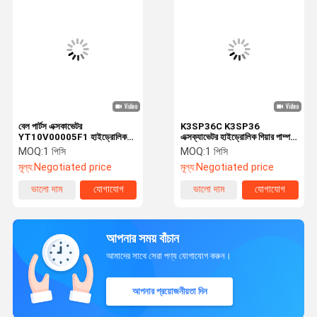
বেল পার্টস এক্সকাভেটর
K3SP36C K3SP36
YT10V00005F1 হাইড্রোলিক
এক্সক্যাভেটর হাইড্রোলিক গিয়ার পাম্প
গিয়ার পাম্প সমন্বয় FOR TB175
YT10V00005F1 TB175 এর
MOQ:
1 পিসি
MOQ:
1 পিসি
K3SP36C K3SP36
জন্য
মূল্য:
Negotiated price
মূল্য:
Negotiated price
ভালো দাম
যোগাযোগ
ভালো দাম
যোগাযোগ
আপনার সময় বাঁচান
আমাদের সাথে সেরা পণ্য যোগাযোগ করুন।
আপনার প্রয়োজনীয়তা দিন