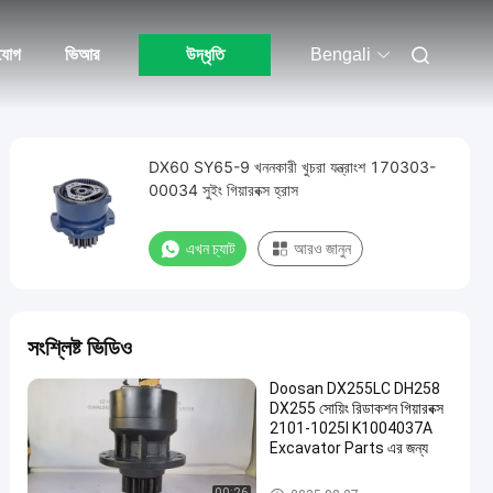
যোগ
ভিআর
উদ্ধৃতি
Bengali
DX60 SY65-9 খননকারী খুচরা যন্ত্রাংশ 170303-
00034 সুইং গিয়ারবক্স হ্রাস
এখন চ্যাট
আরও জানুন
সংশ্লিষ্ট ভিডিও
Doosan DX255LC DH258
DX255 সোয়িং রিডাকশন গিয়ারবক্স
2101-1025I K1004037A
Excavator Parts এর জন্য
সুইং গিয়ারবক্স