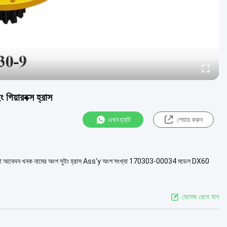
য়ারবক্স হ্রাস
এখন চ্যাট
শেয়ার করুন
বর্ণনা আবেদন খনক নামের অংশ সুইং হ্রাস Ass'y অংশ সংখ্যা 170303-00034 মডেল DX60
মেসেজ রেখে যান