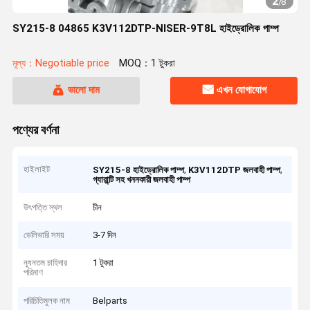
2
/
8
SY215-8 04865 K3V112DTP-NISER-9T8L হাইড্রোলিক পাম্প
মূল্য：Negotiable price
MOQ：1 টুকরা
ভালো দাম
এখন যোগাযোগ
পণ্যের বর্ণনা
হাইলাইট
,
,
SY215-8 হাইড্রোলিক পাম্প
K3V112DTP জলবাহী পাম্প
গ্যারান্টি সহ খননকারী জলবাহী পাম্প
উৎপত্তি স্থল
চীন
ডেলিভারি সময়
3-7 দিন
ন্যূনতম চাহিদার
1 টুকরা
পরিমাণ
পরিচিতিমুলক নাম
Belparts