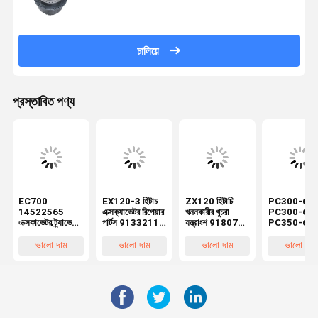
চালিয়ে
প্রস্তাবিত পণ্য
EC700
EX120-3 হিটাচ
ZX120 হিটাচি
PC300-6
14522565
এক্সক্যাভেটর রিপেয়ার
খননকারীর খুচরা
PC300-6E
এক্সকাভেটর ট্র্যাভেল
পার্টস 9133211
যন্ত্রাংশ 9180731
PC350-6
গিয়ারবক্স ফাইনাল
9123358 ট্রাভেল
9181123 এর
কোমাৎসু খননকার
ড্রাইভ রিডুসার বক্স
গিয়ারবক্সের জন্য
জন্য ভ্রমণ হ্রাস,
খুচরা যন্ত্রাংশ 
ভালো দাম
ভালো দাম
ভালো দাম
ভালো দাম
নতুন আফটারমার্কেট
ভ্রমণ হ্রাস
ওয়াকিং রিডিউসার
27-00150
পার্টস বেলপার্টসের
গিয়ারবক্স ওএম
207-27-
জন্য
00151 এর জন
ভ্রমণ হ্রাস, ওয়
রিডুসার গিয়ারবক্স
আফটারমার্কেট