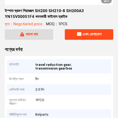
2
/
2
ইস্পাত ভ্রমণ গিয়ারবক্স SH200 SH210-8 SH200A3
YN15V00051F4 খননকারী ফাইনাল ড্রাইভ
মূল্য：Negotiated price
MOQ：1PCS
ভালো দাম
এখন যোগাযোগ
পণ্যের বর্ণনা
হাইলাইট
,
travel reduction gear
transmission gearbox
উৎপত্তি স্থল
চীন
ডেলিভারি সময়
2-5 দিন
ন্যূনতম চাহিদার
1PCS
পরিমাণ
পরিচিতিমুলক নাম
Belparts