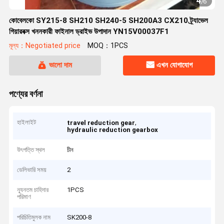
4
/
6
কোবেলকো SY215-8 SH210 SH240-5 SH200A3 CX210 ট্র্যাভেল
গিয়ারবক্স খননকারী ফাইনাল ড্রাইভ উপাদান YN15V00037F1
মূল্য：Negotiated price
MOQ：1PCS
ভালো দাম
এখন যোগাযোগ
পণ্যের বর্ণনা
হাইলাইট
,
travel reduction gear
hydraulic reduction gearbox
উৎপত্তি স্থল
চীন
ডেলিভারি সময়
2
ন্যূনতম চাহিদার
1PCS
পরিমাণ
পরিচিতিমুলক নাম
SK200-8