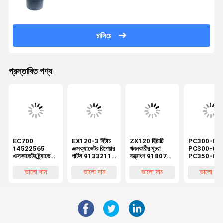
YN15V00037F1
চালিয়ে
প্রস্তাবিত পণ্য
EC700
EX120-3 হিটাচ
ZX120 হিটাচি
PC300-6
14522565
এক্সক্যাভেটর রিপেয়ার
খননকারীর খুচরা
PC300-6E
এক্সকাভেটর ট্র্যাভেল
পার্টস 9133211
যন্ত্রাংশ 9180731
PC350-6
গিয়ারবক্স ফাইনাল
9123358 ট্রাভেল
9181123 এর
কোমাৎসু খননকার
ড্রাইভ রিডুসার বক্স
গিয়ারবক্সের জন্য
জন্য ভ্রমণ হ্রাস,
খুচরা যন্ত্রাংশ 
ভালো দাম
ভালো দাম
ভালো দাম
ভালো দাম
নতুন আফটারমার্কেট
ভ্রমণ হ্রাস
ওয়াকিং রিডিউসার
27-00150
পার্টস বেলপার্টসের
গিয়ারবক্স ওএম
207-27-
জন্য
00151 এর জন
ভ্রমণ হ্রাস, ওয়
রিডুসার গিয়ারবক্স
আফটারমার্কেট