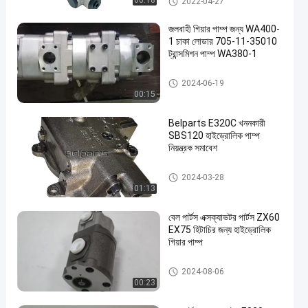
00:18
2022-04-27
জলবাহী গিয়ার পাম্প জন্য WA400-
1 চাকা লোডার 705-11-35010
ট্রান্সমিশন পাম্প WA380-1
হাইড্রোলিক গিয়ার পাম্প
2024-06-19
00:15
Belparts E320C খননকারী
SBS120 হাইড্রোলিক পাম্প
নিয়ন্ত্রক সমাবেশ
হাইড্রোলিক গিয়ার পাম্প
2024-03-28
01:13
বেল পার্টস এক্সক্যাভটর পার্টস ZX60
EX75 হিটাচির জন্য হাইড্রোলিক
গিয়ার পাম্প
হাইড্রোলিক গিয়ার পাম্প
2024-08-06
00:23