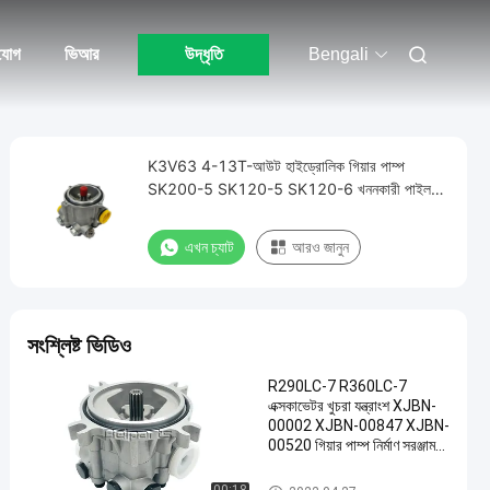
যোগ
ভিআর
উদ্ধৃতি
Bengali
K3V63 4-13T-আউট হাইড্রোলিক গিয়ার পাম্প
SK200-5 SK120-5 SK120-6 খননকারী পাইলট
পাম্প
এখন চ্যাট
আরও জানুন
সংশ্লিষ্ট ভিডিও
R290LC-7 R360LC-7
এক্সকাভেটর খুচরা যন্ত্রাংশ XJBN-
00002 XJBN-00847 XJBN-
00520 গিয়ার পাম্প নির্মাণ সরঞ্জাম
আনুষাঙ্গিক
হাইড্রোলিক গিয়ার পাম্প