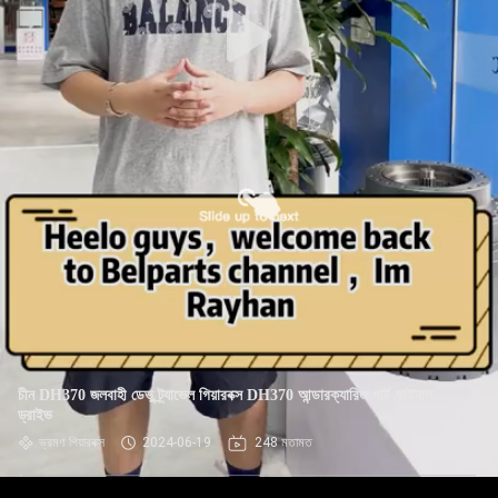
চীন DH370 জলবাহী ডেভু ট্র্যাভেল গিয়ারবক্স DH370 আন্ডারক্যারিজ পার্ট ফাইনাল
ড্রাইভ
ভ্রমণ গিয়ারবক্স
2024-06-19
248 মতামত