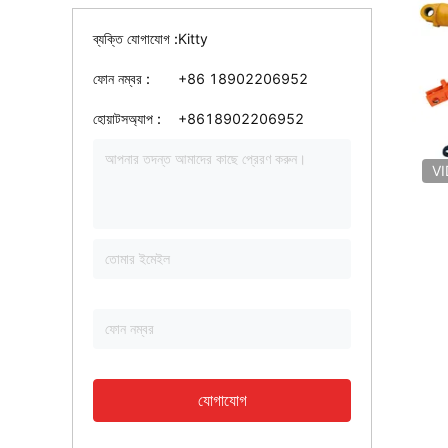
ব্যক্তি যোগাযোগ :
Kitty
ফোন নম্বর :
+86 18902206952
হোয়াটসঅ্যাপ :
+8618902206952
V
যোগাযোগ