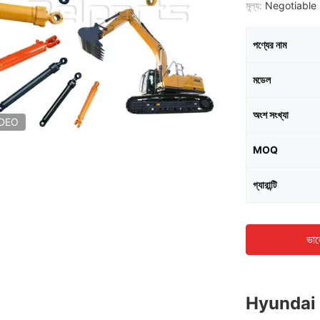
মূল্য:
Negotiable 
পণ্যের নাম
মডেল
অংশ সংখ্যা
IDEO
MOQ
গ্যারান্টি
ভাল
Hyundai 