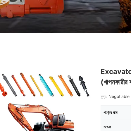
Excavato
(খাপনকারীর ব
মূল্য:
Negotiable 
পণ্যের নাম
মডেল