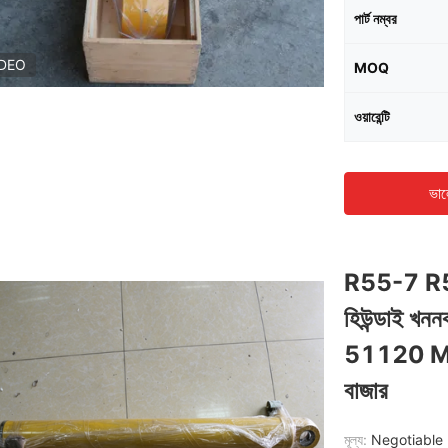
পার্ট নম্বর
IDEO
MOQ
ওয়ারেন্টি
ভাল
R55-7 R55-
হিউন্ডাই খনন
51120 M
বাজার
মূল্য:
Negotiable 