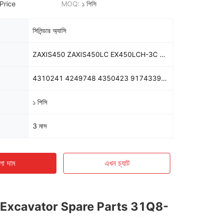
Price
MOQ:
১ পিসি
সিলিন্ডার অ্যাসি
ZAXIS450 ZAXIS450LC EX450LCH-3C ZAXIS460LCH ZAXIS480MT
4310241 4249748 4350423 9174339 9209136 4310243 4219778 4390024 9138785 4219780
১ পিসি
3 মাস
ো দাম
এখন চ্যাট
Excavator Spare Parts 31Q8-