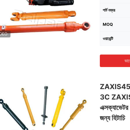
পার্ট নম্বর
MOQ
IDEO
ওয়ারেন্টি
ভাল
ZAXIS45
3C ZAX
এক্সক্যাভেটর
জন্য হিটাচি