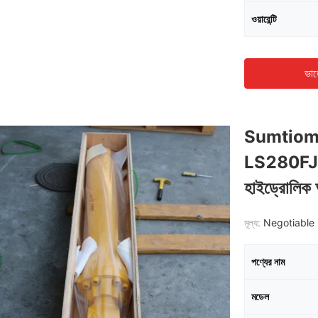
ওয়ারেন্টি
ভাল
Sumtiomo
LS280FJ-2 
হাইড্রোলিক আর
মূল্য:
Negotiable 
পণ্যের নাম
মডেল