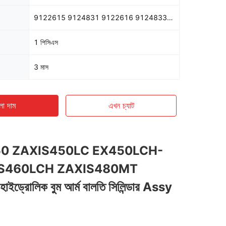
9122615 9124831 9122616 9124833 9122618
1 পিসিএস
3 মাস
ো দাম
এখন চ্যাট
0 ZAXIS450LC EX450LCH-
IS460LCH ZAXIS480MT
 হাইড্রোলিক বুম আর্ম বালতি সিলিন্ডার Assy