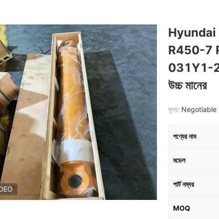
Hyundai 
R450-7 R45
031Y1-24
উচ্চ মানের
মূল্য:
Negotiable 
পণ্যের নাম
মডেল
পার্ট নম্বর
IDEO
MOQ