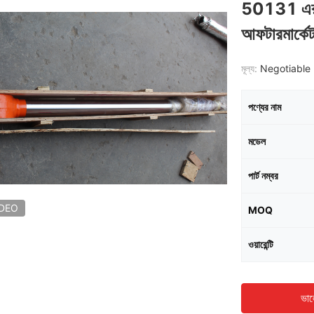
50131 এর জ
আফটারমার্কে
মূল্য:
Negotiable 
পণ্যের নাম
মডেল
পার্ট নম্বর
IDEO
MOQ
ওয়ারেন্টি
ভাল