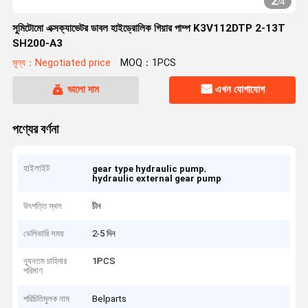
2
/
4
সুমিটোমো এক্সক্যাভেটর ডাবল হাইড্রোলিক গিয়ার পাম্প K3V112DTP 2-13T
SH200-A3
মূল্য：Negotiated price
MOQ：1PCS
ভালো দাম
এখন যোগাযোগ
পণ্যের বর্ণনা
হাইলাইট
,
gear type hydraulic pump
hydraulic external gear pump
উৎপত্তি স্থল
চীন
ডেলিভারি সময়
2-5 দিন
ন্যূনতম চাহিদার
1PCS
পরিমাণ
পরিচিতিমুলক নাম
Belparts