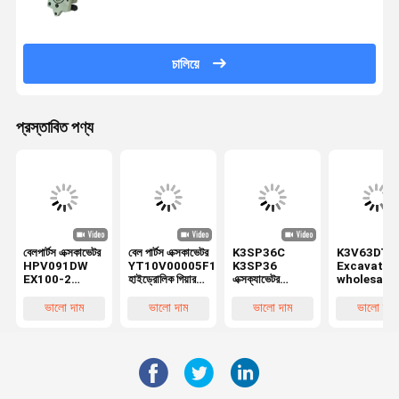
চালিয়ে
প্রস্তাবিত পণ্য
বেলপার্টস এক্সকাভেটর
বেল পার্টস এক্সকাভেটর
K3SP36C
K3V63DT
HPV091DW
YT10V00005F1
K3SP36
Excavator
EX100-2
হাইড্রোলিক গিয়ার
এক্সক্যাভেটর
wholesale
EX200-2
পাম্প সমন্বয় FOR
হাইড্রোলিক গিয়ার
হাইড্রোলিক গিয়
হাইড্রোলিক গিয়ার
TB175
পাম্প
পাম্প HYUND
ভালো দাম
ভালো দাম
ভালো দাম
ভালো দাম
পাম্প ৪২৫৫৩০৩
K3SP36C
YT10V00005F1
R130-5 R1
হিটাসির জন্য
K3SP36
TB175 এর জন্য
5 এর জন্য