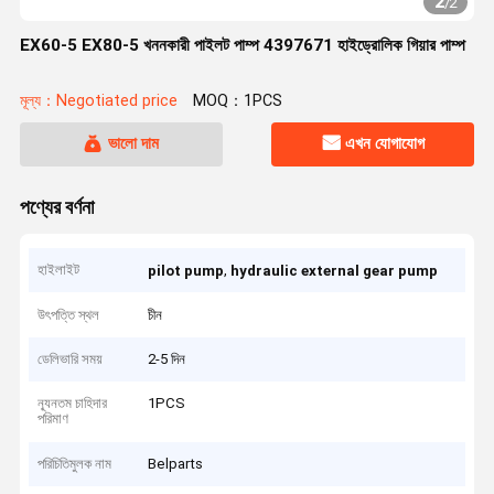
2
/
2
EX60-5 EX80-5 খননকারী পাইলট পাম্প 4397671 হাইড্রোলিক গিয়ার পাম্প
মূল্য：Negotiated price
MOQ：1PCS
ভালো দাম
এখন যোগাযোগ
পণ্যের বর্ণনা
হাইলাইট
,
pilot pump
hydraulic external gear pump
উৎপত্তি স্থল
চীন
ডেলিভারি সময়
2-5 দিন
ন্যূনতম চাহিদার
1PCS
পরিমাণ
পরিচিতিমুলক নাম
Belparts