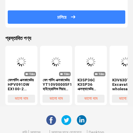
চালিয়ে
প্রস্তাবিত পণ্য
বেলপার্টস এক্সকাভেটর
বেল পার্টস এক্সকাভেটর
K3SP36C
K3V63DT
HPV091DW
YT10V00005F1
K3SP36
Excavator
EX100-2
হাইড্রোলিক গিয়ার
এক্সক্যাভেটর
wholesale
EX200-2
পাম্প সমন্বয় FOR
হাইড্রোলিক গিয়ার
হাইড্রোলিক গিয়
হাইড্রোলিক গিয়ার
TB175
পাম্প
পাম্প HYUND
ভালো দাম
ভালো দাম
ভালো দাম
ভালো দাম
পাম্প ৪২৫৫৩০৩
K3SP36C
YT10V00005F1
R130-5 R1
হিটাসির জন্য
K3SP36
TB175 এর জন্য
5 এর জন্য
বাড়ি
আমাদের
আমাদের সাথে যোগাযোগ
Desktop