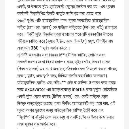
একটি, যা উপরের সুইং প্ল্যাটফর্মের কেন্দ্রে ইনস্টল করা হয়।এর প্রধান
কার্যাবলী নিম্নলিখিত তিনটি পয়েন্টে সংক্ষিপ্ত করা যেতে পারে:
৩৬০° ঘূর্ণনঃ এটি হাইড্রোলিক পাম্প দ্বারা সরবরাহিত হাইড্রোলিক
শক্তি (চাপ এবং প্রবাহ) কে যান্ত্রিক শক্তিতে (টর্ক এবং গতি) রূপান্তর
করে। টর্কটি সুইং রিডাক্টর দ্বারা বাড়ানোর পরে,এটি খননকারীর উপরের
শরীরকে চালিত করে (ক্যাব, ইঞ্জিন, কাজ ডিভাইস) মসৃণ, সীমাহীন বাম
এবং ডান 360 ° ঘূর্ণন অর্জন করতে।
সুনির্দিষ্ট অবস্থান এবং নিয়ন্ত্রণঃ** যৌগিক কাটিয়া, লোডিং এবং
সমতলীকরণের মতো ক্রিয়াকলাপের সময়, সুইং মোটর, বিতরণ ভালভ
(প্রধান ভালভ) এর সাথে একত্রে,সঠিকভাবে শুরু নিয়ন্ত্রণ করতে পারেন,
ত্বরণ, হ্রাস, এবং ঘূর্ণন বন্ধ, নিশ্চিত বালতি যথার্থভাবে অবতরণ।
হাইড্রোলিক ব্রেকিং এবং লকিং:** ঢেউ বা ডাম্পিং উপকরণ কাজ করার
সময় excavator এর উল্লেখযোগ্য inertia কারণে,সুইং মোটরটিতে
একটি সুইং ব্রেক ভালভ (রিলিফ ভালভ) এবং একটি যান্ত্রিক ব্রেক
ডিস্ক অন্তর্ভুক্ত রয়েছে. যখন স্টিভিং অপারেশনটি বন্ধ হয়ে যায়, এটি
দ্রুত বাফার হ্রাসের জন্য হাইড্রোলিক ডাম্পিং তৈরি করে এবং
"স্লিপিং" বা ঝাঁকুনি রোধ করে বন্ধ বা একটি ঢেউয়ের উপর কাজ করার
সময় সুরক্ষা লক অর্জন করে।