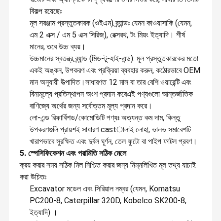
বিকল্প রয়েছেঃ
মূল সরঞ্জাম প্রস্তুতকারক (ওইএম) ব্র্যান্ডঃ যেমন কাওয়াসাকি (যেমন,
এম 2 এক্স / এম 5 এক্স সিরিজ), রেক্সরথ, টং মিয়ং ইত্যাদি। শীর্ষ
মানের, তবে উচ্চ ব্যয়।
উচ্চমানের স্বতন্ত্র ব্র্যান্ড (মিড-টু-হাই-এন্ড): মূল প্রস্তুতকারকের মতো
একই অঙ্কন, উপকরণ এবং প্রক্রিয়া ব্যবহার করুন, কঠোরভাবে OEM
মান অনুযায়ী উত্পাদিত।সাধারণত 12 মাস বা তার বেশি ওয়ারেন্টি এবং
বিনামূল্যে প্রতিস্থাপন অংশ প্রদান করেএই পণ্যগুলো আন্তর্জাতিক
বাণিজ্যে অর্থের জন্য সর্বোত্তম মূল্য প্রদান করে।
লো-এন্ড রিফার্বিশড/কোমোডিটি পণ্যঃ অত্যন্ত কম দাম, কিন্তু
উপকরণগুলি প্রায়শই সাধারণ castালাই লোহা, ভালভ সমাবেশটি
খারাপভাবে সুরক্ষিত এবং দুর্বল ঘূর্ণন, তেল ফুটো বা পাইপ ফাটল প্রবণ।
5. স্পেসিফিকেশন এবং পরামিতি সঠিক মেলে
ক্রয় করার সময় সঠিক মিল নিশ্চিত করার জন্য নিম্নলিখিত মূল তথ্য যাচাই
জিজেড ইউয়েসিয়াং ইঞ্জিনিয়ারিং মেশিন কোং লিমিটেড।
করা উচিতঃ
জিজেড ইউয়েসিয়াং ইঞ্জিনিয়ারিং মেশিনারি কোং, লিমিটেড একটি বৈদেশিক বাণিজ্য সংস্থা যা
Excavator মডেল এবং সিরিয়াল নম্বর (যেমন, Komatsu
উন্নয়ন, বিক্রয়, সংগ্রহ, গুদামজাতকরণ, পরিবহন এবং পরিষেবা একীভূত করে। ২০১৩ সালের
বাড়ি
পণ্য
ভিডিও
আমাদের সম্বন্ধে
সেপ্টেম্বরে প্রতিষ্ঠিত,আমরা যন্ত্রপাতি বাণিজ্যে বারো বছরেরও বেশি অভিজ্ঞতা আছে.
PC200-8, Caterpillar 320D, Kobelco SK200-8,
ইত্যাদি) ।
আমাদের প্রধান পণ্য Excavator জলবাহী খুচরা যন্ত্রাংশ, জলবাহী প্রধান পাম্প, সুইং মোটর,
ভ্রমণ মোটর, ফাইনাল ড্রাইভ Ass'y, সুইং ডিভাইস Ass'y, সুইং গিয়ারবক্স, ভ্রমণ গিয়ারবক্স,