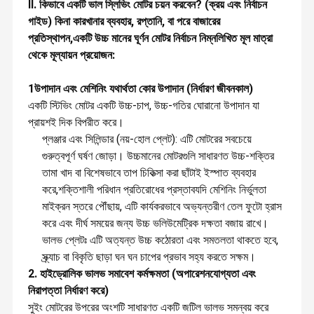
II. কিভাবে একটি ভাল স্লিভিং মোটর চয়ন করবেন? (ক্রয় এবং নির্বাচন
গাইড) কিনা কারখানার ব্যবহার, রপ্তানি, বা পরে বাজারের
প্রতিস্থাপন,একটি উচ্চ মানের ঘূর্ণন মোটর নির্বাচন নিম্নলিখিত মূল মাত্রা
থেকে মূল্যায়ন প্রয়োজন:
1উপাদান এবং মেশিনিং যথার্থতা কোর উপাদান (নির্ধারণ জীবনকাল)
একটি স্টিভিং মোটর একটি উচ্চ-চাপ, উচ্চ-গতির ঘোরানো উপাদান যা
প্রায়শই দিক বিপরীত করে।
প্লঞ্জার এবং সিলিন্ডার (নয়-হোল প্লেট): এটি মোটরের সবচেয়ে
গুরুত্বপূর্ণ ঘর্ষণ জোড়া। উচ্চমানের মোটরগুলি সাধারণত উচ্চ-শক্তির
তামা খাদ বা বিশেষভাবে তাপ চিকিত্সা করা ছাঁটাই ইস্পাত ব্যবহার
করে,শক্তিশালী পরিধান প্রতিরোধের প্রস্তাবযদি মেশিনিং নির্ভুলতা
মাইক্রন স্তরে পৌঁছায়, এটি কার্যকরভাবে অভ্যন্তরীণ তেল ফুটো হ্রাস
করে এবং দীর্ঘ সময়ের জন্য উচ্চ ভলিউমেট্রিক দক্ষতা বজায় রাখে।
ভালভ প্লেটঃ এটি অত্যন্ত উচ্চ কঠোরতা এবং সমতলতা থাকতে হবে,
স্ক্র্যাচ বা বিকৃতি ছাড়া ঘন ঘন চাপের প্রভাব সহ্য করতে সক্ষম।
2. হাইড্রোলিক ভালভ সমাবেশ কর্মক্ষমতা (অপারেশনযোগ্যতা এবং
নিরাপত্তা নির্ধারণ করে)
সুইং মোটরের উপরের অংশটি সাধারণত একটি জটিল ভালভ সমন্বয় করে