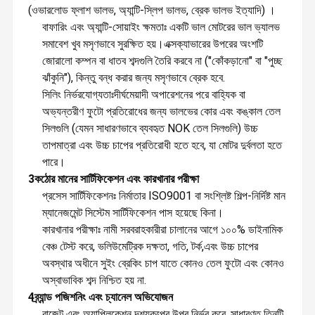
(ওভারলোড ফ্লাশ ভালভ, অ্যান্টি-স্লিপ ভালভ, ব্রেক ভালভ ইত্যাদি) ।
বাফারিং এবং অ্যান্টি-সোয়াইং ক্ষমতাঃ একটি ভাল মোটরের ভাল ভ্যালভ
সমাবেশ খুব মসৃণভাবে সুরক্ষিত হয়।এক্সক্যাভারের উপরের অংশটি
জোরালো কম্পন বা ধাতব শব্দগুলি তৈরি করবে না ("কোঁকড়ানো" বা "পুচ্ছ
ঝাঁকুনি"), কিন্তু বন্ধ করার জন্য মসৃণভাবে ব্রেক হবে.
সিলিং নির্ভরযোগ্যতাঃদীর্ঘমেয়াদী অপারেশনের পরে বাহ্যিক বা
অভ্যন্তরীণ ফুটো প্রতিরোধের জন্য ভালভের কোর এবং কঙ্কাল তেল
সিলগুলি (যেমন সাধারণভাবে ব্যবহৃত NOK তেল সিলগুলি) উচ্চ
তাপমাত্রা এবং উচ্চ চাপের প্রতিরোধী হতে হবে, যা মোটর দুর্বলতা হতে
পারে।
3কঠোর মানের সার্টিফিকেশন এবং কারখানার পরীক্ষা
প্রসেস সার্টিফিকেশনঃ নির্মাতার ISO9001 বা সংশ্লিষ্ট শিল্প-নির্দিষ্ট মান
ম্যানেজমেন্ট সিস্টেম সার্টিফিকেশন পাস হয়েছে কিনা।
কারখানার পরীক্ষাঃ নামী সরবরাহকারীরা চালানের আগে ১০০% ডাইনামিক
বেঞ্চ টেস্ট করে, ভলিউমেট্রিক দক্ষতা, গতি, টর্ক,এবং উচ্চ চাপের
অবস্থার অধীনে সুইং ব্রেকিং চাপ যাতে কোনও তেল ফুটো এবং কোনও
অস্বাভাবিক শব্দ নিশ্চিত হয় না.
4ব্র্যান্ড পজিশনিং এবং চ্যানেল অভিযোজন
বাজেট এবং অ্যাপ্লিকেশন দৃশ্যকল্পের উপর নির্ভর করে, সাধারণত তিনটি