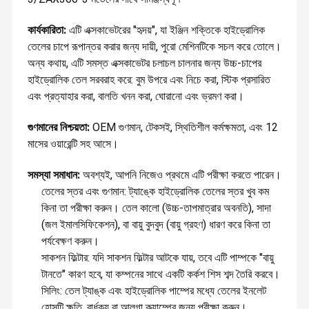
কার্যকারিতা:
এটি এক্সকাভেটরের "হৃদয়", যা ইঞ্জিন শক্তিকে হাইড্রোলিক
তেলের চাপে রূপান্তর করার জন্য দায়ী, পুরো মেশিনটিকে সচল করে তোলে।
অন্য কথায়, এটি সমস্ত এক্সকাভেটর চলাচল চালনার জন্য উচ্চ-চাপের
হাইড্রোলিক তেল সরবরাহ করে: বুম উপরে এবং নিচে করা, স্টিক প্রসারিত
এবং প্রত্যাহার করা, বালতি খনন করা, ঘোরানো এবং ভ্রমণ করা।
গুণমানের নিশ্চয়তা:
OEM গুণমান, টেকসই, স্থিতিশীল কর্মক্ষমতা, এবং 12
মাসের ওয়ারেন্টি সহ আসে।
সমস্যা সমাধান:
অবশ্যই, আপনি নিজেও প্রথমে এটি পরীক্ষা করতে পারেন।
তেলের স্তর এবং গুণমান: ট্যাঙ্কে হাইড্রোলিক তেলের স্তর খুব কম
কিনা তা পরীক্ষা করুন। তেল কালো (উচ্চ-তাপমাত্রার অবনতি), সাদা
(জল ইমালসিফিকেশন), বা বায়ু বুদবুদ (বায়ু গ্রহণ) ধারণ করে কিনা তা
পর্যবেক্ষণ করুন।
সাকশন ফিল্টার: যদি সাকশন ফিল্টার আটকে যায়, তবে এটি পাম্পকে "বায়ু
টানতে" কারণ হবে, যা কম্পনের সাথে একটি কর্কশ শিস শব্দ তৈরি করবে।
সিলিং: তেল ট্যাঙ্ক এবং হাইড্রোলিক পাম্পের মধ্যে তেলের ইনলেট
হোসটি ক্ষতি, বার্ধক্য বা আলগা ক্ল্যাম্পের জন্য পরীক্ষা করুন।