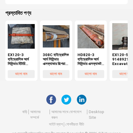
প্রস্তাবিত পণ্য
EX120-3
308C হাইড্রোলিক
HD820-3
EX120-5
হাইড্রোলিক আর্ম
আর্ম সিলিন্ডার
হাইড্রোলিক আর্ম
9148921
সিলিন্ডার হিটাচি
এক্সক্যাভার রিপেয়ার
সিলিন্ডার এক্সক্যাভটর
Excavator
এক্সক্যাভার রিপ্লেস
পার্টসের জন্য
খুচরা যন্ত্রাংশের জন্য
Swing
পার্টসের জন্য
1231506
উচ্চ মানের
Gearbox
ভালো দাম
ভালো দাম
ভালো দাম
ভালো দাম
0409002 পরে
পরবিক্রয় উচ্চ মানের
Rotary
বাজারে উচ্চ মানের
Reduction
Gear Box F
Excavator
Replaceme
Parts
Belparts
Excavator
বাড়ি
আমাদের
আমাদের সাথে যোগাযোগ
Desktop
replaceme
parts
সম্পর্কে
করুন
Site
Belparts
সাইট ম্যাপ
গোপনীয়তা নীতি
Excavator
Swing