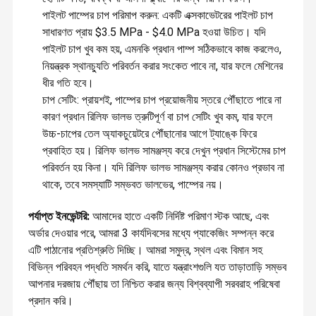
পাইলট পাম্পের চাপ পরিমাপ করুন: একটি এক্সকাভেটরের পাইলট চাপ
সাধারণত প্রায় $3.5 MPa - $4.0 MPa হওয়া উচিত। যদি
পাইলট চাপ খুব কম হয়, এমনকি প্রধান পাম্প সঠিকভাবে কাজ করলেও,
নিয়ন্ত্রক স্থানচ্যুতি পরিবর্তন করার সংকেত পাবে না, যার ফলে মেশিনের
ধীর গতি হবে।
চাপ সেটিং: প্রায়শই, পাম্পের চাপ প্রয়োজনীয় স্তরে পৌঁছাতে পারে না
কারণ প্রধান রিলিফ ভালভ ত্রুটিপূর্ণ বা চাপ সেটিং খুব কম, যার ফলে
উচ্চ-চাপের তেল অ্যাকচুয়েটরে পৌঁছানোর আগে ট্যাঙ্কে ফিরে
প্রবাহিত হয়। রিলিফ ভালভ সামঞ্জস্য করে দেখুন প্রধান সিস্টেমের চাপ
পরিবর্তন হয় কিনা। যদি রিলিফ ভালভ সামঞ্জস্য করার কোনও প্রভাব না
থাকে, তবে সমস্যাটি সম্ভবত ভালভের, পাম্পের নয়।
পর্যাপ্ত ইনভেন্টরি:
আমাদের হাতে একটি নির্দিষ্ট পরিমাণ স্টক আছে, এবং
অর্ডার দেওয়ার পরে, আমরা 3 কার্যদিবসের মধ্যে প্যাকেজিং সম্পন্ন করে
এটি পাঠানোর প্রতিশ্রুতি দিচ্ছি। আমরা সমুদ্র, স্থল এবং বিমান সহ
বিভিন্ন পরিবহন পদ্ধতি সমর্থন করি, যাতে যন্ত্রাংশগুলি যত তাড়াতাড়ি সম্ভব
আপনার দরজায় পৌঁছায় তা নিশ্চিত করার জন্য বিশ্বব্যাপী সরবরাহ পরিষেবা
প্রদান করি।